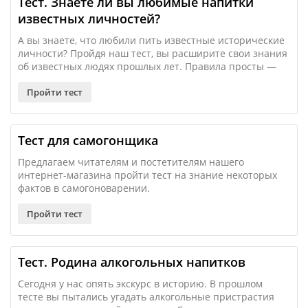
Тест. Знаете ли вы любимые напитки
известных личностей?
А вы знаете, что любили пить известные исторические
личности? Пройдя наш тест, вы расширите свои знания
об известных людях прошлых лет. Правила просты —
ответить на 10 вопросов, выбрать один из вариантов
ответа. Приготовились? Тогда поехали!
Пройти тест
Тест для самогонщика
Предлагаем читателям и постетителям нашего
интернет-магазина пройти тест на знание некоторых
фактов в самогоноварении.
Пройти тест
Тест. Родина алкогольных напитков
Сегодня у нас опять экскурс в историю. В прошлом
тесте вы пытались угадать алкогольные пристрастия