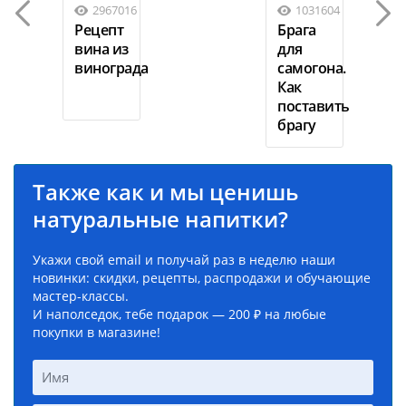
2967016
1031604
Рецепт
Брага
вина из
для
винограда
самогона.
Как
поставить
брагу
Также как и мы ценишь
натуральные напитки?
Укажи свой email и получай раз в неделю наши
новинки: скидки, рецепты, распродажи и обучающие
мастер-классы.
И наполседок, тебе подарок — 200 ₽ на любые
покупки в магазине!