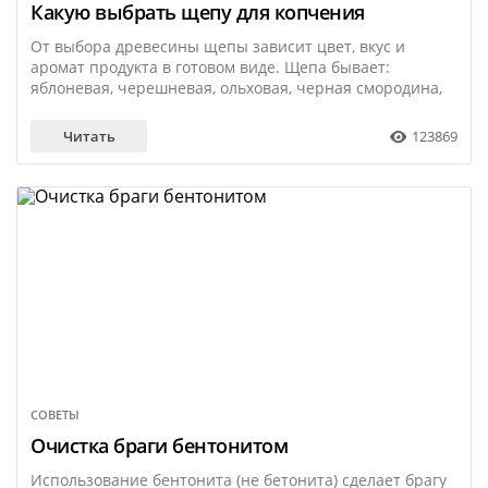
Какую выбрать щепу для копчения
От выбора древесины щепы зависит цвет, вкус и
аромат продукта в готовом виде. Щепа бывает:
яблоневая, черешневая, ольховая, черная смородина,
грушевая, сливовая, буковая, вишневая, рябиновая,
виноградная и многие другие.
Читать
123869
СОВЕТЫ
11 апреля
Очистка браги бентонитом
Использование бентонита (не бетонита) сделает брагу