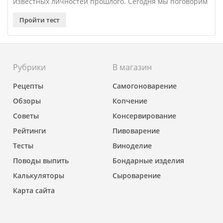
известных личностей прошлого. Сегодня мы поговорим
про алкогольные напитки, точнее про место их
рождения. Все, что нужно – указать страну, в которой
Пройти тест
возник тот или иной напиток. Поехали!
Рубрики
В магазин
Рецепты
Самогоноварение
Обзоры
Копчение
Советы
Консервирование
Рейтинги
Пивоварение
Тесты
Виноделие
Поводы выпить
Бондарные изделия
Калькуляторы
Сыроварение
Карта сайта