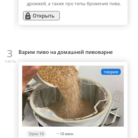
дрожжей, а также про типы брожения пива.
Открыть
3
Варим пиво на домашней пивоварне
часть
теория
Урок 10
~ 10 мин