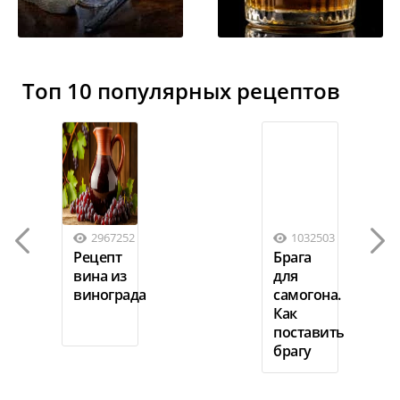
Топ 10 популярных рецептов
2967252
1032503
Рецепт
Брага
вина из
для
винограда
самогона.
Как
поставить
брагу