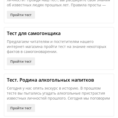
об известных людях прошлых лет. Правила просты —
ответить на 10 вопросов, выбрать один из вариантов
ответа. Приготовились? Тогда поехали!
Пройти тест
Тест для самогонщика
Предлагаем читателям и постетителям нашего
интернет-магазина пройти тест на знание некоторых
фактов в самогоноварении.
Пройти тест
Тест. Родина алкогольных напитков
Сегодня у нас опять экскурс в историю. В прошлом
тесте вы пытались угадать алкогольные пристрастия
известных личностей прошлого. Сегодня мы поговорим
про алкогольные напитки, точнее про место их
рождения. Все, что нужно – указать страну, в которой
Пройти тест
возник тот или иной напиток. Поехали!