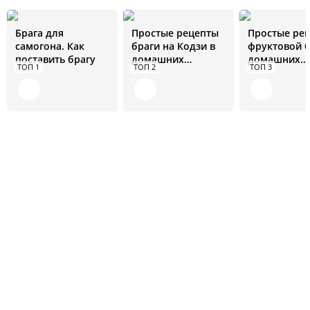
Брага для
Простые рецепты
Простые ре
самогона. Как
браги на Кодзи в
фруктовой б
поставить брагу
домашних
домашних
ТОП 1
ТОП 2
ТОП 3
условиях
условиях