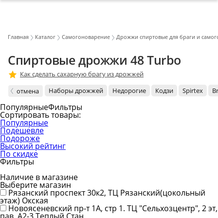
Главная
Каталог
Самогоноварение
Дрожжи спиртовые для браги и самог
Спиртовые дрожжи 48 Turbo
Как сделать сахарную брагу из дрожжей
Наборы дрожжей
Недорогие
Кодзи
Spirtex
B
отмена
Популярные
Фильтры
Сортировать товары:
Популярные
Подешевле
Подороже
Высокий рейтинг
По скидке
Фильтры
Наличие в магазине
Выберите магазин
Рязанский проспект 30к2, ТЦ Рязанский(цокольный
этаж)
Окская
Новоясеневский пр-т 1А, стр 1. ТЦ "Сельхозцентр", 2 эт,
пав. А2-3
Теплый Стан