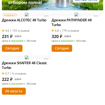
НОВИНКА!
Дрожжи ALCOTEC 48 Turbo
Дрожжи PATHFINDER 48
Turbo
4.6 | 155 отзывов
4.8 | 179 отзывов
231
₽
320
₽
239 ₽
330 ₽
Цена
в магазине
г. Москва
Цена
в магазине
г. Москва
Сегодня
Сегодня
Дрожжи SHAFFER 48 Classic
Turbo
4.7 | 6 отзывов
222
₽
229 ₽
Цена
в магазине
г. Москва
09 августа