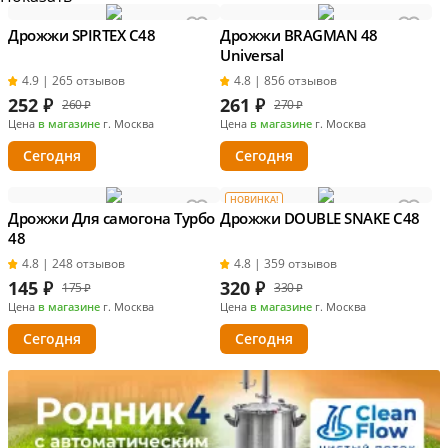
Дрожжи SPIRTEX C48
Дрожжи BRAGMAN 48
Universal
4.9 | 265 отзывов
4.8 | 856 отзывов
252
₽
261
₽
260 ₽
270 ₽
Цена
в магазине
г. Москва
Цена
в магазине
г. Москва
Сегодня
Сегодня
НОВИНКА!
Дрожжи Для самогона Турбо
Дрожжи DOUBLE SNAKE C48
48
4.8 | 248 отзывов
4.8 | 359 отзывов
145
₽
320
₽
175 ₽
330 ₽
Цена
в магазине
г. Москва
Цена
в магазине
г. Москва
Сегодня
Сегодня