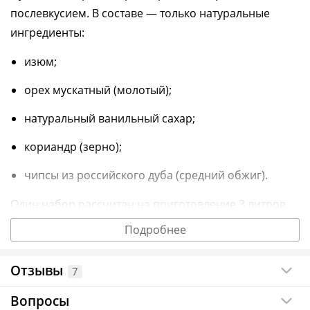
послевкусием. В составе — только натуральные
ингредиенты:
изюм;
орех мускатный (молотый);
натуральный ванильный сахар;
кориандр (зерно);
чипсы из российского дуба (средний обжиг).
Один набор рассчитан на приготовление 3 литров
напитка.
Подробнее
Преимущества набора
Отзывы
7
В наборе есть мешочек, позволяющий избежать
Вопросы
фильтрации напитка