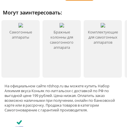
место на 1,5-2 недели.
Могут заинтересовать:
Достать мешочек с ингредиентами, отжать.
Добавить в настойку 20 г декстрозы для
смягчения вкуса.
Самогонные
Бражные
Комплектующие
аппараты
колонны для
для самогонных
Готовый напиток разлить по бутылям и убрать
самогонного
аппаратов
аппарата
в холодильник на 3-5 дней для стабилизации
вкуса и аромата.
Информация о технических характеристиках, комплектации и
внешнем виде товара основывается на последних доступных
данных от поставщика.
На официальном сайте rdshop.ru вы можете купить Набор
Алхимия вкуса Коньяк по-латгальски с доставкой по РФ по
выгодной цене 199 рублей. Цена низкая. Оплатить заказ
возможно наличными при получении, онлайн по банковской
карте или в рассрочку. Продажа товаров в категории
Самогоноварение
с гарантией производителя.