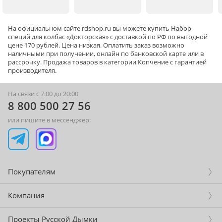
уникальной.
На официальном сайте rdshop.ru вы можете купить Набор
Экономия времени.
Готовый набор экономит
специй для колбас «Докторская» с доставкой по РФ по выгодной
ваше время и усилия, заменяя поиск и покупку
цене 170 рублей. Цена низкая. Оплатить заказ возможно
наличными при получении, онлайн по банковской карте или в
специй по отдельности.
рассрочку. Продажа товаров в категории
Копчение
с гарантией
производителя.
Информация о технических характеристиках, комплектации и
На связи с 7:00 до 20:00
внешнем виде товара основывается на последних доступных
8 800 500 27 56
данных от поставщика.
или пишите в мессенджер:
Покупателям
Компания
Проекты Русской Дымки