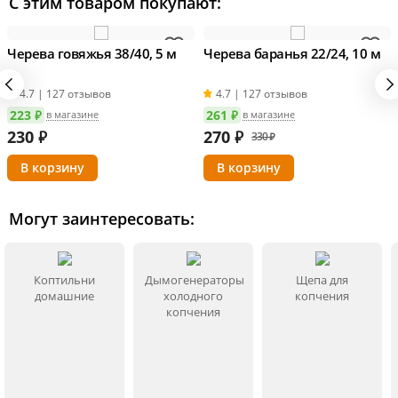
С этим товаром покупают:
Добавляйте в фарш вместе с солью для достижения
оптимального вкуса.
Черева говяжья 38/40, 5 м
Черева баранья 22/24, 10 м
Преимущества набора
4.7 | 127 отзывов
4.7 | 127 отзывов
223 ₽
261 ₽
в магазине
в магазине
Великолепный вкус.
Смесь приправ позволяет
230
₽
270
₽
330 ₽
достичь насыщенного и ароматного вкуса
колбасы.
Легкость использования.
Просто следуйте
Могут заинтересовать:
инструкции, чтобы достичь превосходного
результата.
Коптильни
Дымогенераторы
Щепа для
Универсальность.
Подходит для
домашние
холодного
копчения
профессиональных и домашних кулинаров.
копчения
Возможность экспериментировать.
Набор
предоставляет возможность дозировать
пропорции, делая каждую партию колбасы