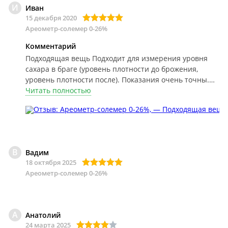
И
Иван
15 декабря 2020
Ареометр-солемер 0-26%
Комментарий
Подходящая вещь
Подходит для измерения уровня
сахара в браге (уровень плотности до брожения,
уровень плотности после). Показания очень точны.
Для моих нужд более чем достаточно.
Читать полностью
В
Вадим
18 октября 2025
Ареометр-солемер 0-26%
А
Анатолий
24 марта 2025