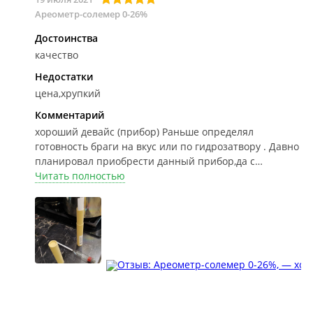
Ареометр-солемер 0-26%
Достоинства
качество
Недостатки
цена,хрупкий
Комментарий
хороший девайс (прибор)
Раньше определял
готовность браги на вкус или по гидрозатвору . Давно
планировал приобрести данный прибор,да с
пандемией всё возможности не было.Качественный
Читать полностью
прибор отечественного производства для более
точного определения остатка сахара в браге.Удобный
футляр-тубус для хранения.Теперь буду
ориентироваться по показаниям ареометра