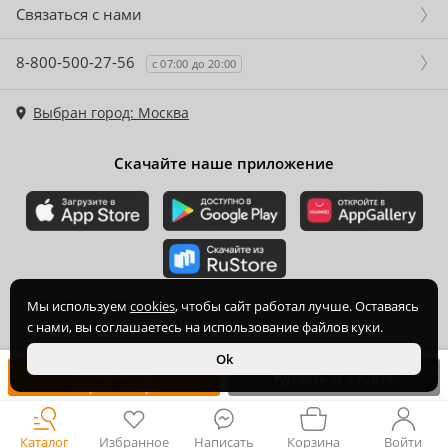
Связаться с нами
8-800-500-27-56
с 07:00 до 20:00
Выбран город: Москва
Скачайте наше приложение
2015-
2026
© ООО Торгово-производственная компания Ханхи,
Мы используем
cookies
, чтобы сайт работал лучше. Оставаясь
ОГРН 1164350070720
с нами, вы соглашаетесь на использование файлов куки.
Ok
В корзину
Купить в 1 клик
Забрать завтра
Каталог
Избранное
Написать
Корзина
Войти