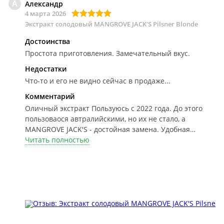
А
Александр
4 марта 2026
Экстракт солодовый MANGROVE JACK'S Pilsner Blonde
Достоинства
Простота приготовления. Замечательный вкус.
Недостатки
Что-то и его не видно сейчас в продаже...
Комментарий
Оличный экстракт
Пользуюсь с 2022 года. До этого
пользоваося автралийскими, но их не стало, а
MANGROVE JACK'S - достойная замена. Удобная
упаковка (не выбрасываю, а храню в коробках
Читать полностью
мелочевку в гараже) и пакетик с дрожжами не
потряется.