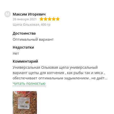
М
Максим Игоревич
26 января 2021
Щепа Ольховая, 400 гр
Достоинства
Оптимальный вариант
Недостатки
Нет
Комментарий
Универсальная
Ольховая щепа универсальный
вариант щепы для копчения , как рыбы так и мяса ,
обеспечивает оптимальным задымлением , не даёт
никакой горечи вашим деликатесам !
Читать полностью