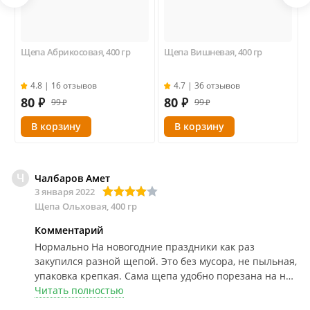
Щепа Абрикосовая, 400 гр
Щепа Вишневая, 400 гр
4.8 | 16 отзывов
4.7 | 36 отзывов
80
₽
80
₽
99 ₽
99 ₽
Ч
Чалбаров Амет
3 января 2022
Щепа Ольховая, 400 гр
Комментарий
Нормально
На новогодние праздники как раз
закупился разной щепой. Это без мусора, не пыльная,
упаковка крепкая. Сама щепа удобно порезана на не
очень большие кусочки что подходит к почти любому
Читать полностью
дым генератору.