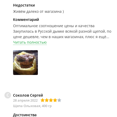
Недостатки
Живём далеко от магазина )
Комментарий
Оптимальное соотношение цены и качества
Закупилась в Русской дымке всякой разной щепой, по
цене дешевле, чем в наших магазинах, плюс я ещё
скидку подключала в личном кабинете. Щепа чистая,
Читать полностью
без пыли, кусочки средние. Ещё не коптила, но
уверена, что всё будет отлично!
С
Соколов Сергей
28 апреля 2022
Щепа Ольховая, 400 гр
Достоинства