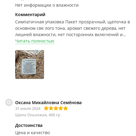
Нет информации о влажности
Комментарий
Симпатичная упаковка
Пакет прозрачный, щепочка в
основном све лого тона, аромат свежего дерева, нет
лишней влажности, нет посторонних включений и
мусора, Пока в деле не испытывали.
Читать полностью
О
Оксана Михайловна Семёнова
31 июля 2024
Щепа Ольховая, 400 гр
Достоинства
Цена и качество