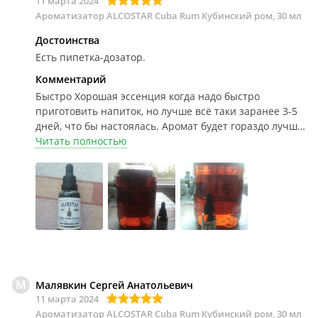
11 марта 2024
Ароматизатор ALCOSTAR Cuba Rum Кубинский ром, 30 мл
Достоинства
Есть пипетка-дозатор.
Комментарий
Быстро
Хорошая эссенция когда надо быстро
приготовить напиток, но лучше всё таки заранее 3-5
дней, что бы настоялась. Аромат будет гораздо лучше,
проверенно. Хватает на объём 10 литров СэМа.
Читать полностью
М
Малявкин Сергей Анатольевич
11 марта 2024
Ароматизатор ALCOSTAR Cuba Rum Кубинский ром, 30 мл