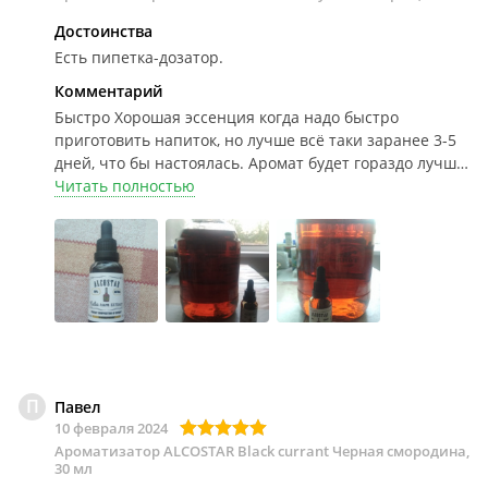
Достоинства
Есть пипетка-дозатор.
Комментарий
Быстро
Хорошая эссенция когда надо быстро
приготовить напиток, но лучше всё таки заранее 3-5
дней, что бы настоялась. Аромат будет гораздо лучше,
проверенно. Хватает на объём 10 литров СэМа.
Читать полностью
П
Павел
10 февраля 2024
Ароматизатор ALCOSTAR Black currant Черная смородина,
30 мл