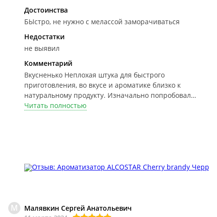
Достоинства
БЫстро, не нужно с мелассой заморачиваться
Недостатки
не выявил
Комментарий
Вкусненько
Неплохая штука для быстрого
приготовления, во вкусе и ароматике близко к
натуральному продукту. Изначально попробовал
добавить в 0,5 литра СэМа(на 3литра не стал
Читать полностью
рисковать всю бутылочку выливать), оказалось
довольно неплохим. Рекомендую попробовать,
разводить лучше заранее, дней за 5-ть до
употребления.
М
Малявкин Сергей Анатольевич