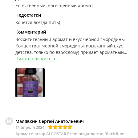
Естественный, насыщенный аромат!
Недостатки
Хочется всегда пить)
Комментарий
Восхитительный аромат и вкус черной смородины
Концентрат черной смородины, изысканный вкус
детства, только по взрослому) придает ароматный
насыщенный вкус напитку! Только я разбовлял не на
Читать полностью
10 литров как указано, а на 15, и самый то,
ненавящивый, вмеру, и главное, чтоб настоялось,
отдохнуло!!!
М
Малявкин Сергей Анатольевич
11 апреля 2024
Ароматизатор ALCOSTAR Premium Jamaican Black Rum